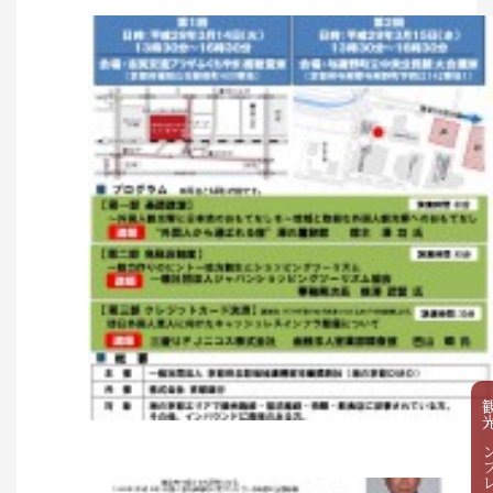
食べる
泊まる
お土産
アクセス
観光パンフ