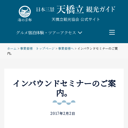
Skip
to
content
グルメ
宿泊
体験・ツアー
アクセス
ホーム
>
事業者様 トップページ
>
事業者様へ
>
インバウンドセミナーのご案
内。
検索
団体予約
インバウンドセミナーのご案
内。
教育/研修旅行
観る・遊ぶ
2017年2月2日
体験・ツアー