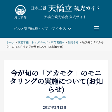
Skip
to
content
グルメ
宿泊
体験・ツアー
アクセス
ホーム
>
事業者様 トップページ
>
事業者様へ
>
お知らせ
>
今が旬の「アカモ
ク」のモニタリングの実施について(お知らせ)
検索
団体予約
今が旬の「アカモク」のモニ
タリングの実施について(お知
教育/研修旅行
らせ)
観る・遊ぶ
体験・ツアー
2017年2月12日