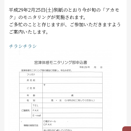
食べる
平成29年2月25日(土)別紙のとおり今が旬の「アカモ
ク」のモニタリングが実施されます。
泊まる
ご多忙のことと存じますが、ご参加いただきますよう
ご案内いたします。
お土産
チラシ
チラシ
アクセス