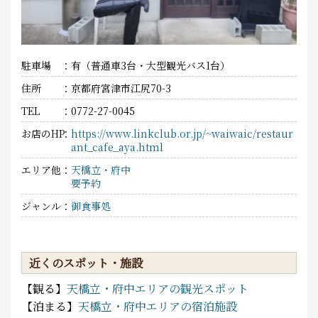
駐車場
有（普通車3台・大型観光バス1台）
住所
京都府宮津市江尻70-3
TEL
0772-27-0045
お店のHP
https://www.linkclub.or.jp/~waiwaic/restaur
ant_cafe_aya.html
エリア他
天橋立・府中
要予約
ジャンル
御食事処
近くのスポット・施設
【観る】
天橋立・府中エリアの観光スポット
【泊まる】
天橋立・府中エリアの宿泊施設