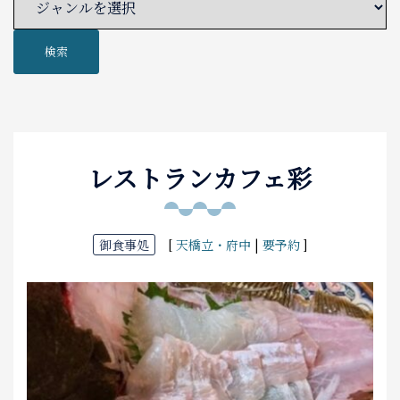
泊まる
検索
お土産
アクセス
レストランカフェ彩
御食事処
[
天橋立・府中
|
要予約
]