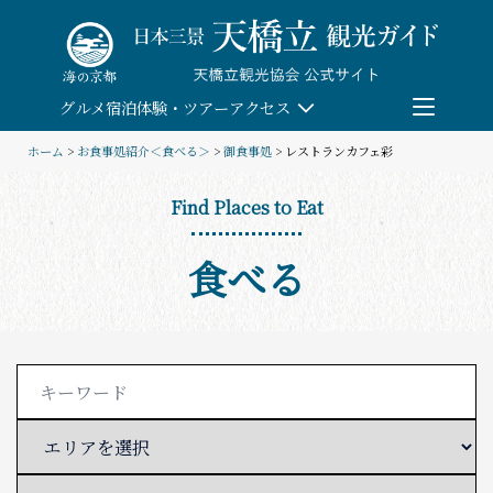
Skip
to
content
グルメ
宿泊
体験・ツアー
アクセス
ホーム
>
お食事処紹介＜食べる＞
>
御食事処
> レストランカフェ彩
検索
Find Places to Eat
団体予約
食べる
教育/研修旅行
観る・遊ぶ
体験・ツアー
食べる