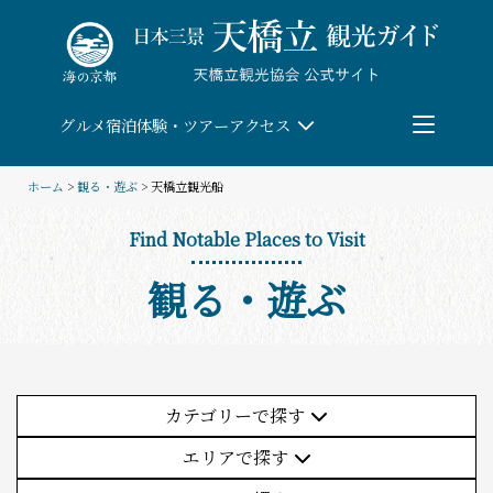
Skip
to
content
グルメ
宿泊
体験・ツアー
アクセス
ホーム
>
観る・遊ぶ
> 天橋立観光船
検索
Find Notable Places to Visit
観る・遊ぶ
団体予約
教育/研修旅行
観る・遊ぶ
カテゴリーで探す
(5件)
エリアで探す
体験・ツアー
(10件)