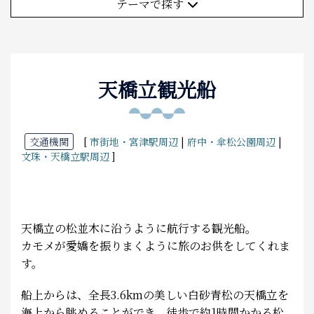
(6件)
テーマで探す
(1件)
食べる
(8件)
(4件)
(2件)
(8件)
(7件)
(4件)
泊まる
(9件)
(1件)
(15件)
(2件)
(1件)
(2件)
天橋立観光船
お土産
(3件)
(4件)
(3件)
(2件)
(6件)
アクセス
(1件)
交通機関
[
市街地・宮津駅周辺
|
府中・傘松公園周辺
|
(3件)
文珠・天橋立駅周辺
]
(1件)
(1件)
(3件)
天橋立の松並木に沿うように航行する観光船。
カモメが愛嬌を振りまくように旅のお供をしてくれま
す。
船上からは、全長3.6kmの美しい白砂青松の天橋立を
海上から眺めることができ、徒歩で約1時間かかる松