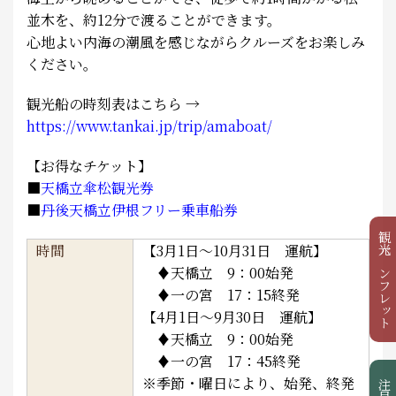
並木を、約12分で渡ることができます。
心地よい内海の潮風を感じながらクルーズをお楽しみ
ください。
観光船の時刻表はこちら →
https://www.tankai.jp/trip/amaboat/
【お得なチケット】
■
天橋立傘松観光券
■
丹後天橋立伊根フリー乗車船券
観光パンフレット
時間
【3月1日～10月31日 運航】
♦天橋立 9：00始発
♦一の宮 17：15終発
【4月1日～9月30日 運航】
♦天橋立 9：00始発
♦一の宮 17：45終発
※季節・曜日により、始発、終発