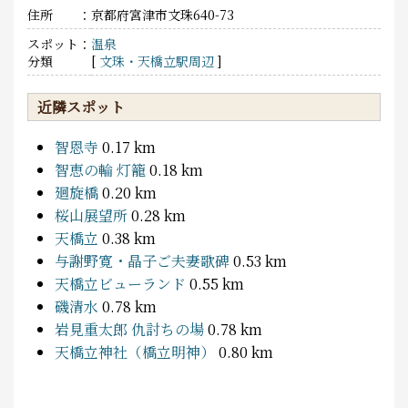
住所
京都府宮津市文珠640-73
スポット
温泉
分類
[
文珠・天橋立駅周辺
]
近隣スポット
智恩寺
0.17 km
智恵の輪 灯籠
0.18 km
廻旋橋
0.20 km
桜山展望所
0.28 km
天橋立
0.38 km
与謝野寛・晶子ご夫妻歌碑
0.53 km
天橋立ビューランド
0.55 km
磯清水
0.78 km
岩見重太郎 仇討ちの場
0.78 km
天橋立神社（橋立明神）
0.80 km