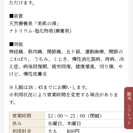
ただけます。
■泉質
天然療養泉「美肌の湯」
ナトリウム-塩化物泉(療養泉)
■効能
神経痛、筋肉痛、関節痛、五十肩、運動麻痺、関節の
こわばり、 うちみ、くじき、慢性消化器病、痔病、冷
え症、病後回復期、疲労回復、健康増進、切り傷、や
けど、慢性皮膚炎
※入館は18：45までにお願いします。
※利用状況により営業時間を変更する場合がありま
観光パンフレット
す。
営業時間
12：00 ～ 21：00（閉館）
休み
水曜日、木曜日
利用料金
大人 800円