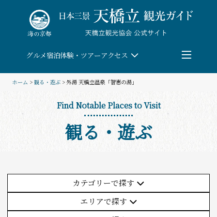
Skip
to
content
グルメ
宿泊
体験・ツアー
アクセス
ホーム
>
観る・遊ぶ
> 外湯 天橋立温泉「智恵の湯」
検索
Find Notable Places to Visit
観る・遊ぶ
団体予約
教育/研修旅行
観る・遊ぶ
カテゴリーで探す
(5件)
エリアで探す
体験・ツアー
(10件)