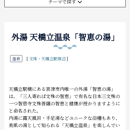
(6件)
テーマで探す
(1件)
食べる
(8件)
(4件)
(2件)
(8件)
(7件)
(4件)
泊まる
(9件)
(1件)
(15件)
(2件)
(1件)
(2件)
外湯 天橋立温泉「智恵の湯」
お土産
(3件)
(4件)
(3件)
(2件)
(6件)
アクセス
(1件)
温泉
[
文珠・天橋立駅周辺
]
(3件)
(1件)
(1件)
(3件)
天橋立駅横にある宮津市内唯一の外湯「智恵の湯」
は、「三人寄れば文殊の智恵」で有名な日本三文殊の
一つ智恩寺文殊菩薩の智恵と健康が授かりますように
と命名された。
内湯に露天風呂・手足湯などユニークな浴槽もあり、
美肌の湯として知られる「天橋立温泉」を楽しんでい