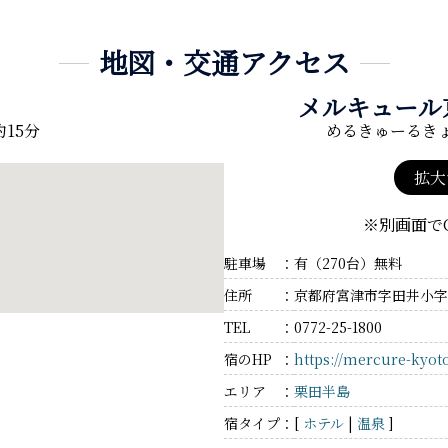
地図・交通アクセス
メルキュール
15分
めるきゅーるき
拡大
※別画面でG
駐車場
有（270台）無料
住所
京都府宮津市字田井小字
TEL
0772-25-1800
宿のHP
https://mercure-kyot
エリア
栗田半島
宿タイプ
[
ホテル
|
温泉
]