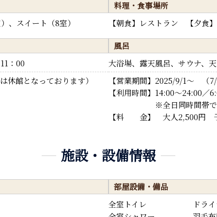
料理・食事場所
室）、スイート（8室）
【朝食】レストラン 【夕食】
風呂
1：00
大浴場、露天風呂、サウナ、天
1/29は休館となっております）
【営業期間】2025/9/1～ 
【利用時間】14:00～24:00／6:0
※全日同時間帯での営
【料 金】 大人2,500円 子
施設・設備情報
部屋設備・備品
全室トイレ
ドライ
全室シャワー
羽毛布