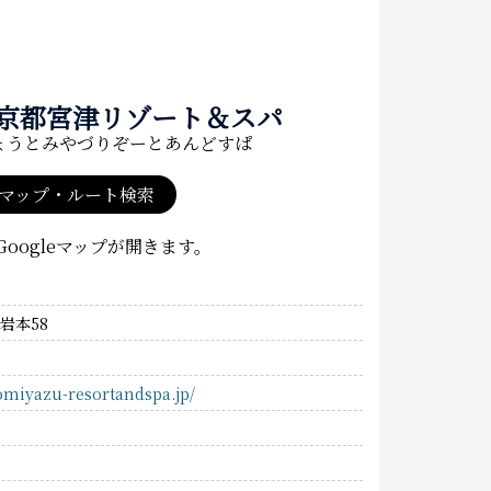
京都宮津リゾート＆スパ
ょうとみやづりぞーとあんどすぱ
マップ・ルート検索
oogleマップが開きます。
岩本58
omiyazu-resortandspa.jp/