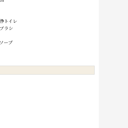
浄トイレ
ブラシ
ソープ