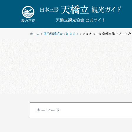
Skip
to
content
ホーム
>
宿泊施設紹介＜泊まる＞
> メルキュール京都宮津リゾート＆