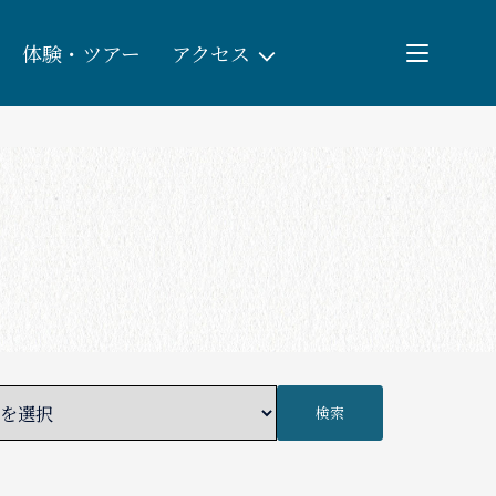
体験・ツアー
アクセス
検索
団体予約
教育/研修旅行
観る・遊ぶ
体験・ツアー
検索
食べる