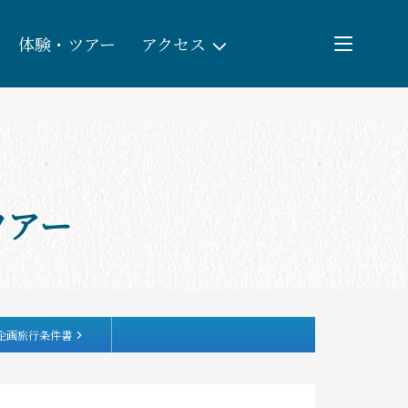
体験・ツアー
アクセス
検索
団体予約
ツアー
教育/研修旅行
観る・遊ぶ
体験・ツアー
企画旅行条件書
食べる