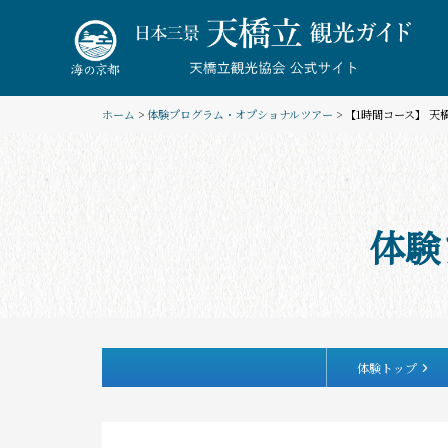
Skip
to
content
ホーム
>
体験プログラム・オプショナルツアー
> 【1時間コース】 
体験
体験トップ