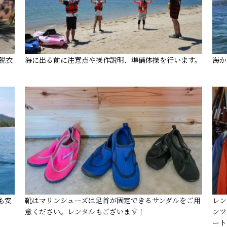
脱衣
海に出る前に注意点や操作説明、準備体操を行います。
海か
も安
靴はマリンシューズは足首が固定できるサンダルをご用
レン
意ください。レンタルもございます！
ンツ
ート