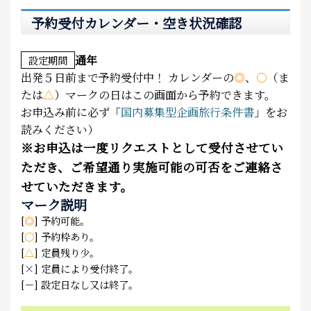
予約受付カレンダー・空き状況確認
通年
設定期間
出発５日前まで予約受付中！
カレンダーの
◎
、
○
（ま
たは
△
）マークの日はこの画面から予約できます。
お申込み前に必ず「
国内募集型企画旅行条件書
」をお
読みください）
※
お申込は一度リクエストとして受付させてい
ただき、ご希望通り実施可能の可否をご連絡さ
せていただきます。
マーク説明
[
◎
] 予約可能。
[
○
] 予約枠あり。
[
△
] 定員残り少。
[×] 定員により受付終了。
[－] 設定日なし又は終了。