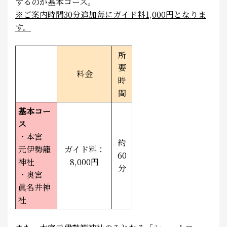
するのが基本コース。
※ご案内時間30分追加毎にガイド料1,000円となりま
す。
所
要
料金
時
間
基本コー
ス
・本宮
約
元伊勢籠
ガイド料：
60
神社
8,000円
分
・奥宮
眞名井神
社