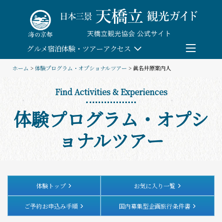
Skip
to
content
グルメ
宿泊
体験・ツアー
アクセス
ホーム
>
体験プログラム・オプショナルツアー
> 眞名井原案内人
検索
Find Activities & Experiences
体験プログラム・オプシ
団体予約
ョナルツアー
教育/研修旅行
観る・遊ぶ
体験トップ
お気に入り一覧
体験・ツアー
ご予約お申込み手順
国内募集型企画旅行条件書
食べる