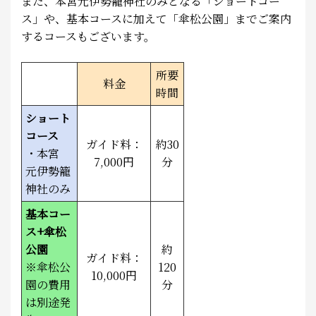
また、本宮元伊勢籠神社のみとなる「ショートコー
ス」や、基本コースに加えて「傘松公園」までご案内
するコースもございます。
所要
料金
時間
ショート
コース
ガイド料：
約30
・本宮
7,000円
分
元伊勢籠
神社のみ
基本コー
ス+傘松
公園
約
ガイド料：
※傘松公
120
10,000円
園の費用
分
は別途発