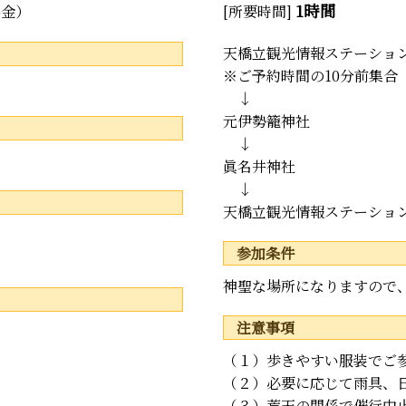
1時間
料金）
[所要時間]
天橋立観光情報ステーショ
※ご予約時間の10分前集合
↓
元伊勢籠神社
↓
眞名井神社
↓
天橋立観光情報ステーショ
参加条件
神聖な場所になりますので
注意事項
（１）歩きやすい服装でご
（２）必要に応じて雨具、
（３）荒天の関係で催行中