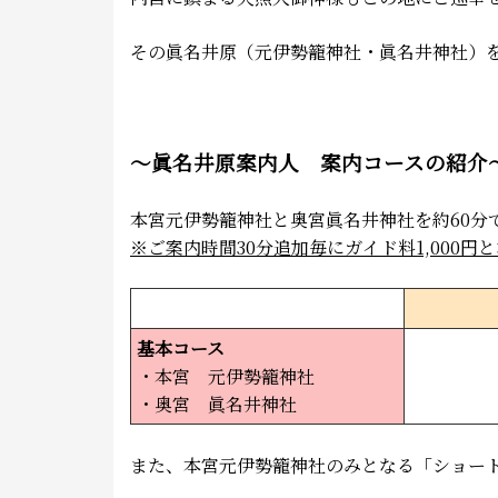
その眞名井原（元伊勢籠神社・眞名井神社）
～眞名井原案内人 案内コースの紹介
本宮元伊勢籠神社と奥宮眞名井神社を約60分
※ご案内時間30分追加毎にガイド料1,000円
基本コース
・本宮 元伊勢籠神社
・奥宮 眞名井神社
また、本宮元伊勢籠神社のみとなる「ショー