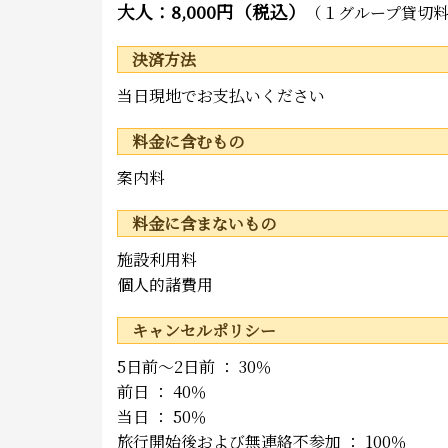
大人：8,000円（税込）
（１グループ貸切
決済方法
当日現地でお支払いください
料金に含むもの
案内料
料金に含まないもの
施設利用料
個人的諸費用
キャンセルポリシー
5日前～2日前 ： 30％
前日 ： 40％
当日 ： 50％
旅行開始後および無連絡不参加 ： 100％