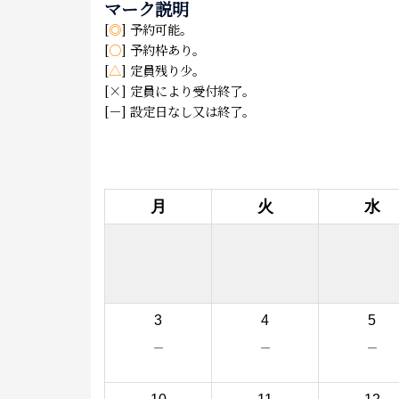
マーク説明
[
◎
] 予約可能。
[
○
] 予約枠あり。
[
△
] 定員残り少。
[×] 定員により受付終了。
[－] 設定日なし又は終了。
月
火
水
3
4
5
－
－
－