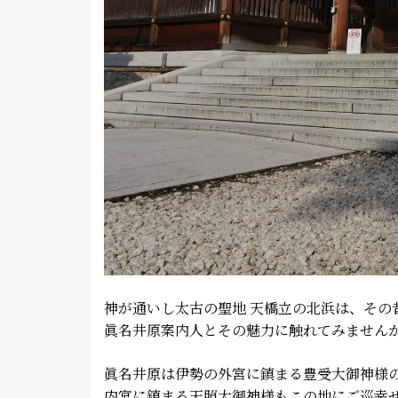
神が通いし太古の聖地 天橋立の北浜は、そ
眞名井原案内人とその魅力に触れてみません
眞名井原は伊勢の外宮に鎮まる豊受大御神様
内宮に鎮まる天照大御神様もこの地にご巡幸