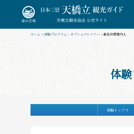
Skip
to
content
ホーム
>
体験プログラム・オプショナルツアー
> 眞名井原案内人
体験
体験トップ