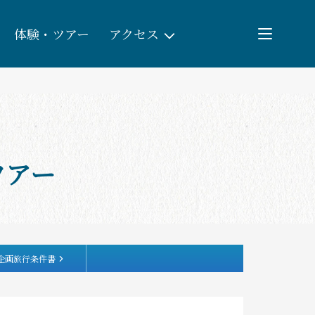
体験・ツアー
アクセス
検索
団体予約
ツアー
教育/研修旅行
観る・遊ぶ
体験・ツアー
企画旅行条件書
食べる