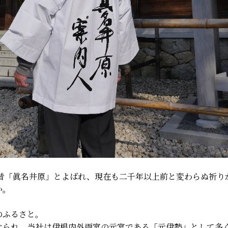
の昔「眞名井原」とよばれ、現在も二千年以上前と変わらぬ祈り
か。
のふるさと。
せられ、当社は伊根内外両宮の元宮である「元伊勢」として多