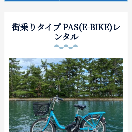
泊まる
街乗りタイプ PAS(E-BIKE)レ
お土産
ンタル
アクセス