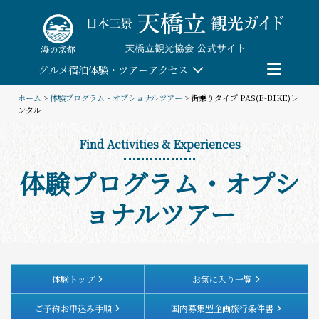
Skip
to
content
グルメ
宿泊
体験・ツアー
アクセス
ホーム
>
体験プログラム・オプショナルツアー
> 街乗りタイプ PAS(E-BIKE)レ
ンタル
検索
Find Activities & Experiences
団体予約
体験プログラム・オプシ
教育/研修旅行
ョナルツアー
観る・遊ぶ
体験・ツアー
体験トップ
お気に入り一覧
ご予約お申込み手順
国内募集型企画旅行条件書
食べる