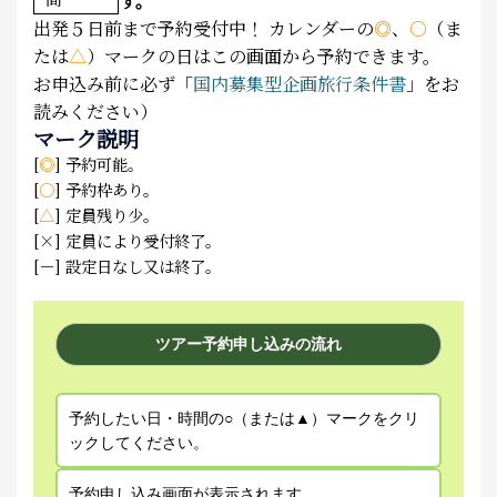
す。
出発５日前まで予約受付中！
カレンダーの
◎
、
○
（ま
たは
△
）マークの日はこの画面から予約できます。
お申込み前に必ず「
国内募集型企画旅行条件書
」をお
読みください）
マーク説明
[
◎
] 予約可能。
[
○
] 予約枠あり。
[
△
] 定員残り少。
[×] 定員により受付終了。
[－] 設定日なし又は終了。
ツアー予約申し込みの流れ
予約したい日・時間の○（または▲）マークをクリ
ックしてください。
予約申し込み画面が表示されます。