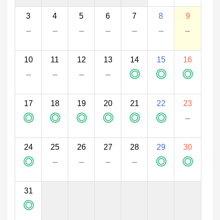
3
4
5
6
7
8
9
－
－
－
－
－
－
－
10
11
12
13
14
15
16
－
－
－
－
◎
◎
◎
17
18
19
20
21
22
23
◎
◎
◎
◎
◎
◎
－
24
25
26
27
28
29
30
◎
－
－
－
－
◎
◎
31
◎