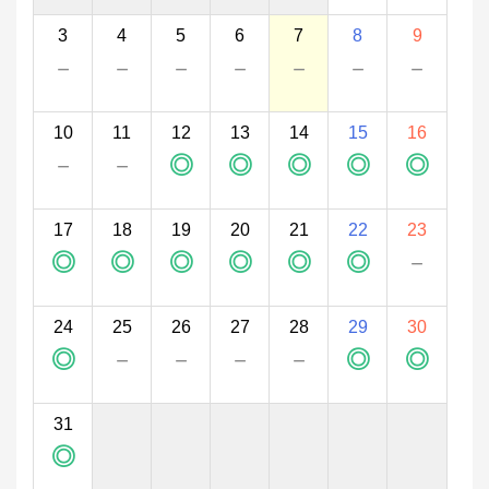
3
4
5
6
7
8
9
－
－
－
－
－
－
－
10
11
12
13
14
15
16
－
－
◎
◎
◎
◎
◎
17
18
19
20
21
22
23
◎
◎
◎
◎
◎
◎
－
24
25
26
27
28
29
30
◎
－
－
－
－
◎
◎
31
◎