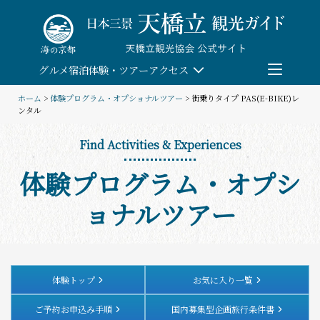
Skip
to
content
グルメ
宿泊
体験・ツアー
アクセス
ホーム
>
体験プログラム・オプショナルツアー
> 街乗りタイプ PAS(E-BIKE)レ
ンタル
検索
Find Activities & Experiences
団体予約
体験プログラム・オプシ
教育/研修旅行
ョナルツアー
観る・遊ぶ
体験・ツアー
体験トップ
お気に入り一覧
ご予約お申込み手順
国内募集型企画旅行条件書
食べる