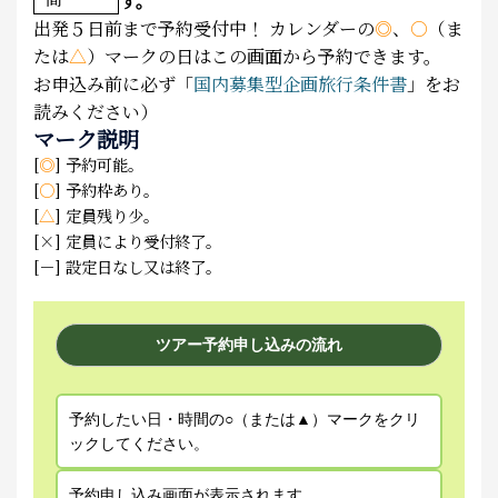
す。
出発５日前まで予約受付中！
カレンダーの
◎
、
○
（ま
たは
△
）マークの日はこの画面から予約できます。
お申込み前に必ず「
国内募集型企画旅行条件書
」をお
読みください）
マーク説明
[
◎
] 予約可能。
[
○
] 予約枠あり。
[
△
] 定員残り少。
[×] 定員により受付終了。
[－] 設定日なし又は終了。
ツアー予約申し込みの流れ
予約したい日・時間の○（または▲）マークをクリ
ックしてください。
予約申し込み画面が表示されます。