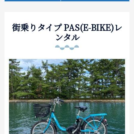
泊まる
街乗りタイプ PAS(E-BIKE)レ
お土産
ンタル
アクセス