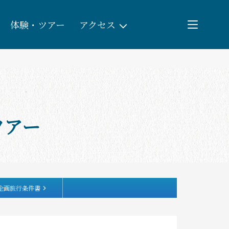
体験・ツアー
アクセス
検索
団体予約
ツアー
教育/研修旅行
観る・遊ぶ
体験・ツアー
企画旅行条件書
食べる