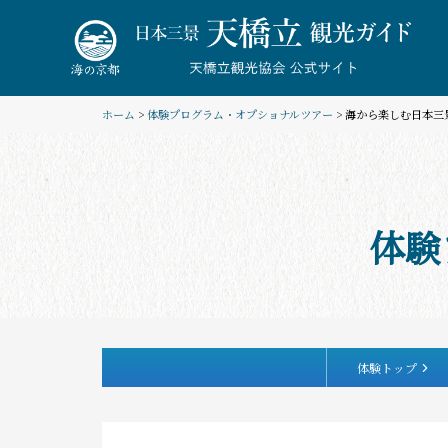
Skip
to
content
ホーム
>
体験プログラム・オプショナルツアー
> 海から楽しむ日本
体験
体験トップ