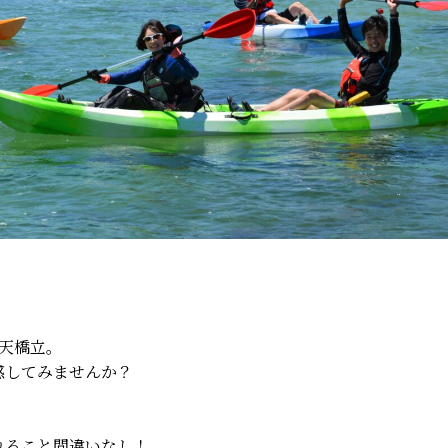
天橋立。
感してみ
ませんか？
れること間違いなし！