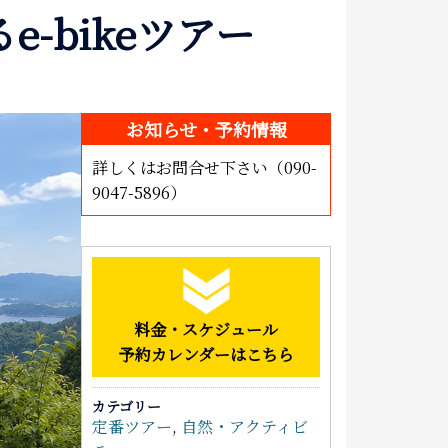
-bikeツアー
泊まる
お土産
アクセス
お知らせ・予約情報
詳しくはお問合せ下さい（090-
9047-5896）
料金・スケジュール
予約カレンダーはこちら
カテゴリー
定番ツアー
,
自然・アクティビ