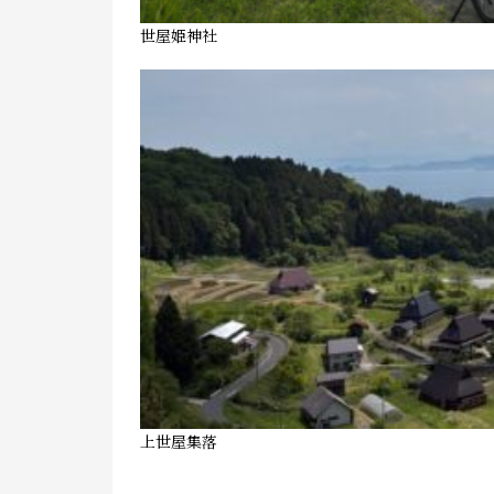
世屋姫神社
上世屋集落