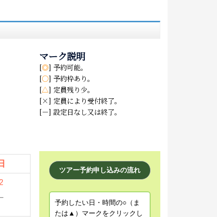
マーク説明
[
◎
] 予約可能。
[
○
] 予約枠あり。
[
△
] 定員残り少。
[×] 定員により受付終了。
[－] 設定日なし又は終了。
日
ツアー予約申し込みの流れ
2
－
予約したい日・時間の○（ま
たは▲）マークをクリックし