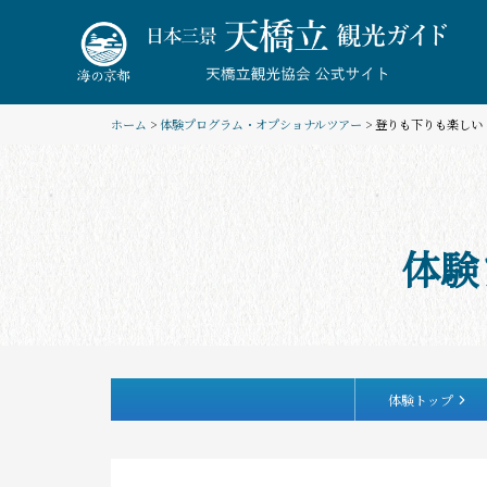
Skip
to
content
ホーム
>
体験プログラム・オプショナルツアー
> 登りも下りも楽しい！
体験
体験トップ