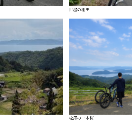
世屋の棚田
松尾の一本桜