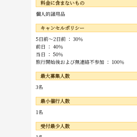
料金に含まないもの
個人的諸用品
キャンセルポリシー
5日前～2日前 ： 30％
前日 ： 40％
当日 ： 50％
旅行開始後および無連絡不参加 ： 100％
最大募集人数
3名
最小催行人数
1名
受付最少人数