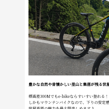
豊かな自然や昔懐かしい里山と集落が残る世屋高
標高差300Mでもe-bikeならすいすい登れる！
しかもマウンテンバイクなので、下りの安定
世屋高原の魅力を最大限楽しめます♪