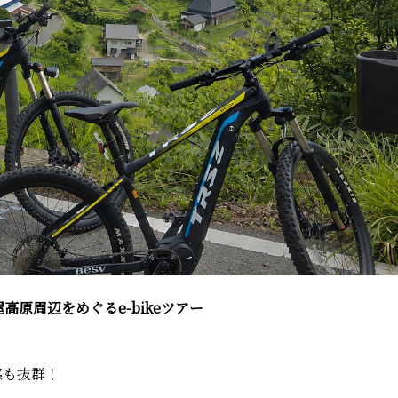
原周辺をめぐるe-bikeツアー
感も抜群！