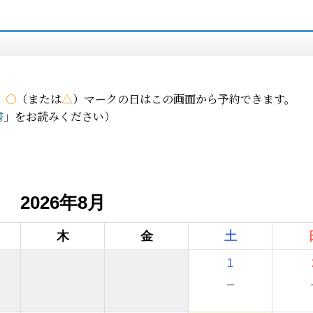
、
○
（または
△
）マークの日はこの画面から予約できます。
書
」をお読みください）
2026年8月
木
金
土
1
－