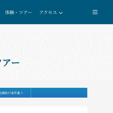
体験・ツアー
アクセス
検索
団体予約
ツアー
教育/研修旅行
観る・遊ぶ
体験・ツアー
企画旅行条件書
食べる