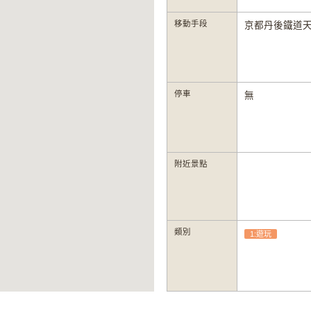
移動手段
京都丹後鐵道天
停車
無
附近景點
類別
1:遊玩