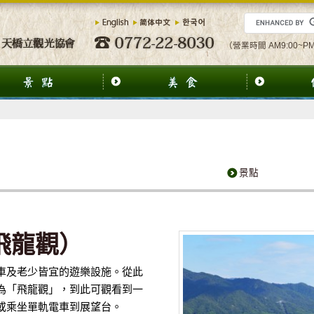
（營業時間 AM9:00~PM
景點
（飛龍觀）
車及老少皆宜的遊樂設施。從此
為「飛龍觀」，到此可觀看到一
或乘坐單軌電車到展望台。