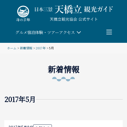
Skip
to
content
グルメ
宿泊
体験・ツアー
アクセス
ホーム
>
新着情報
>
2017年
> 5月
検索
新着情報
団体予約
教育/研修旅行
2017年5月
観る・遊ぶ
体験・ツアー