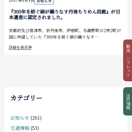
2017年5月9日
お知らせ
食べる
『300年を紡ぐ絹が織りなす丹後ちりめん回廊』が日
本遺産に認定されました。
泊まる
京都府及び宮津市、京丹後市、伊根町、与謝野町の2市2町が
お土産
国に申請していた『300年を紡ぐ絹が織りなす…
観光パンフレット
詳細を表示
アクセス
カテゴリー
注目情報
お知らせ
(261)
交通情報
(53)