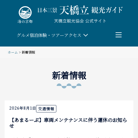
Skip
to
content
グルメ
宿泊
体験・ツアー
アクセス
ホーム
> 新着情報
検索
新着情報
団体予約
教育/研修旅行
2026年8月1日
交通情報
観る・遊ぶ
【あまるーぷ】車両メンテナンスに伴う運休のお知ら
せ
体験・ツアー