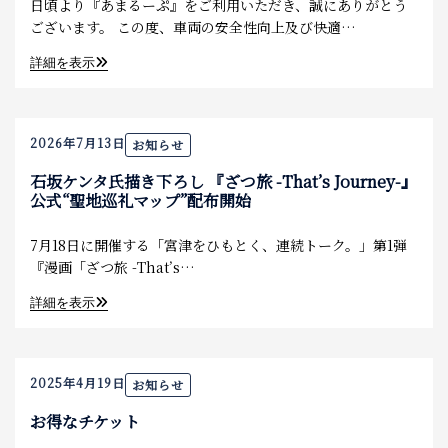
日頃より『あまるーぷ』をご利用いただき、誠にありがとう
食べる
ございます。 この度、車両の安全性向上及び快適…
詳細を表示
泊まる
お土産
2026年7月13日
お知らせ
アクセス
石坂ケンタ氏描き下ろし 『ざつ旅 -That’s Journey-』
公式“聖地巡礼マップ”配布開始
7月18日に開催する「宮津をひもとく、連続トーク。」第1弾
『漫画「ざつ旅 -That’s…
詳細を表示
2025年4月19日
お知らせ
お得なチケット