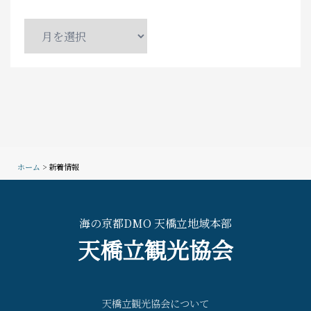
月
別
ア
ー
カ
イ
ブ
ホーム
> 新着情報
海の京都DMO 天橋立地域本部
天橋立観光協会
天橋立観光協会について