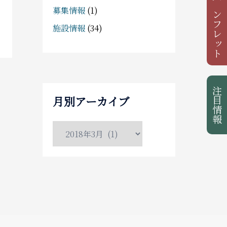
観光パンフレット
泊まる
募集情報
(1)
施設情報
(34)
お土産
アクセス
注目情報
月別アーカイブ
月
別
ア
ー
カ
イ
ブ