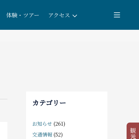
体験・ツアー
アクセス
検索
団体予約
教育/研修旅行
観る・遊ぶ
カテゴリー
体験・ツアー
お知らせ
(261)
食べる
交通情報
(52)