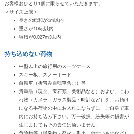
お客様おひとり1個に限らせていただきます。
＜サイズ上限＞
長さの総和が1m以内
重さが10kg以内
容積が0.027m3以内
持ち込めない荷物
中型以上の旅行用のスーツケース
スキー板、スノーボード
自転車（折畳み自転車含む）等
貴重品（現金、宝石類、美術品など）および、こわ
れ物（カメラ・ガラス製品・時計など）を、お預け
になる手荷物の中にお入れにならずに、ご自身で車
内にお持ち込み下さい。万一破損、紛失等の損害が
生じましてもその責任は負いません。
危険物等（爆発物・発火・引火しやすいものなど）