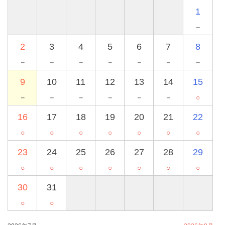
1
－
2
3
4
5
6
7
8
－
－
－
－
－
－
－
9
10
11
12
13
14
15
－
－
－
－
－
－
○
16
17
18
19
20
21
22
○
○
○
○
○
○
○
23
24
25
26
27
28
29
○
○
○
○
○
○
○
30
31
○
○