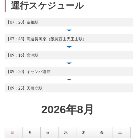
運行スケジュール
【07：20】京都駅
【07：43】高速長岡京（阪急西山天王山駅）
【09：16】宮津駅
【09：20】キセンバ港館
【09：25】天橋立駅
2026年8月
日
月
火
水
木
金
土