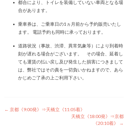
都合により、トイレを装備していない車両となる場
合があります。
乗車券は、ご乗車日の1ヵ月前から予約販売いたし
ます。 電話予約も同時に承っております。
道路状況（事故、渋滞、異常気象等）により到着時
刻が遅れる場合がございます。 その場合、延着し
ても運賃の払い戻し及び発生した損害につきまして
は、弊社ではその責を一切負いかねますので、あら
かじめご了承の上ご利用下さい。
投
←
京都《9:00発》⇒天橋立《11:05着》
天橋立《18:00発》⇒京都
稿
《20:10着》
→