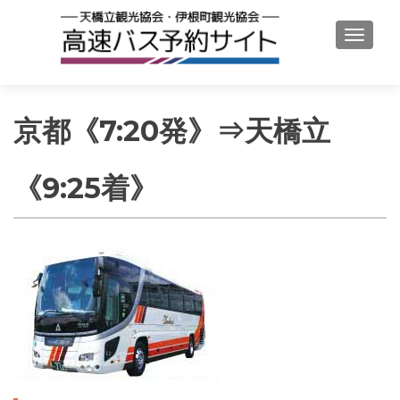
ナビゲ
京都《7:20発》⇒天橋立
《9:25着》