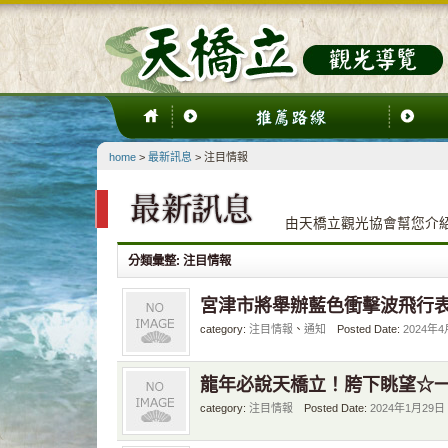
home
>
最新訊息
> 注目情報
由天橋立觀光協會幫您介
分類彙整:
注目情報
宮津市將舉辦藍色衝擊波飛行
category:
注目情報
、
通知
Posted Date:
2024年4
龍年必說天橋立！胯下眺望☆
category:
注目情報
Posted Date:
2024年1月29日