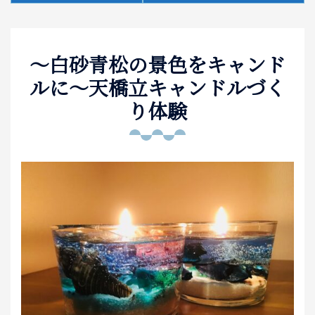
泊まる
～白砂青松の景色をキャンド
お土産
ルに～天橋立キャンドルづく
アクセス
り体験