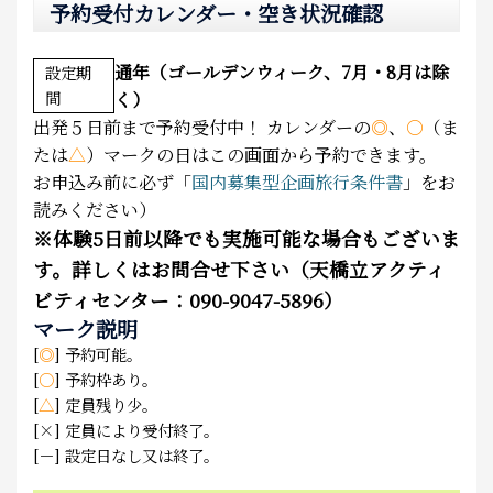
予約受付カレンダー・空き状況確認
通年（ゴールデンウィーク、7月・8月は除
設定期
間
く）
出発５日前まで予約受付中！
カレンダーの
◎
、
○
（ま
たは
△
）マークの日はこの画面から予約できます。
お申込み前に必ず「
国内募集型企画旅行条件書
」をお
読みください）
※
体験5日前以降でも実施可能な場合もございま
す。詳しくはお問合せ下さい（天橋立アクティ
ビティセンター：090-9047-5896）
マーク説明
[
◎
] 予約可能。
[
○
] 予約枠あり。
[
△
] 定員残り少。
[×] 定員により受付終了。
[－] 設定日なし又は終了。