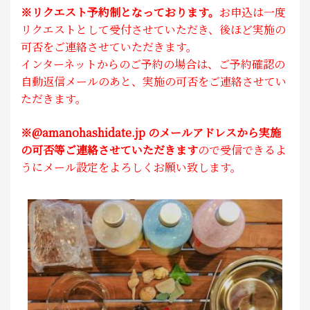
※リクエスト予約制となっております。
お申込は一度
リクエストとして受付させていただき、後ほど実施の
可否をご連絡させていただきます。
インターネットからのご予約の場合は
、ご予約確認の
自動返信メールのあと、実施の可否をご連絡させてい
ただきます。
※@amanohashidate.jp のメールアドレスから実施
の可否等ご連絡させていただきます
ので受信できるよ
うにメール設定をよろしくお願い致します。