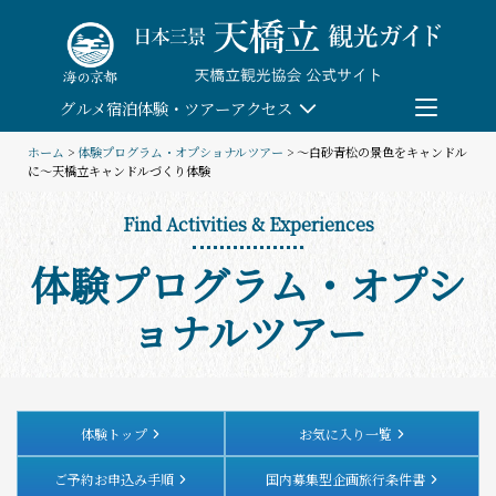
Skip
to
content
グルメ
宿泊
体験・ツアー
アクセス
ホーム
>
体験プログラム・オプショナルツアー
> ～白砂青松の景色をキャンドル
に～天橋立キャンドルづくり体験
検索
Find Activities & Experiences
団体予約
体験プログラム・オプシ
教育/研修旅行
ョナルツアー
観る・遊ぶ
体験・ツアー
体験トップ
お気に入り一覧
ご予約お申込み手順
国内募集型企画旅行条件書
食べる