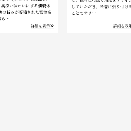
に奥深い味わいにする燻製体
していただき、糸巻に張り付け
 魚の旨みが凝縮された宮津名
ことでオリ…
黒ち…
詳細を表示
詳細を表