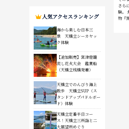
さら
験。
人気アクセスランキング
物『
海から楽しむ日本三
景 天橋立シーカヤッ
ク体験
【追加販売】宮津燈籠
流し花火大会 鑑賞船
（天橋立桟橋発着）
天橋立でのんびり海上
散歩 天橋立SUP（ス
タンドアップパドルボー
ド）体験
天橋立定番半日コー
ス！天橋立三所詣と二
大展望所めぐり