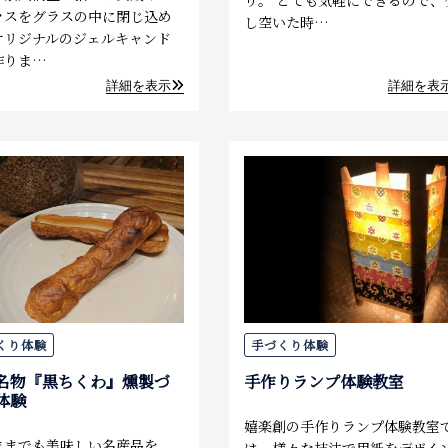
ラスをグラスの中に閉じ込め
し空いた時…
オリジナルのジェルキャンド
作りま…
詳細を表示
詳細を表
くり体験
手づくり体験
名物『黒ちくわ』燻製づ
手作りランプ体験教室
体験
嬉楽創の手作りランプ体験教室
ままでも美味しい名産品を、
は、様々な技法で用紙をデザイ