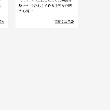
る
験～～ 手ひねりで作る手軽な作陶
から電…
示
詳細を表示