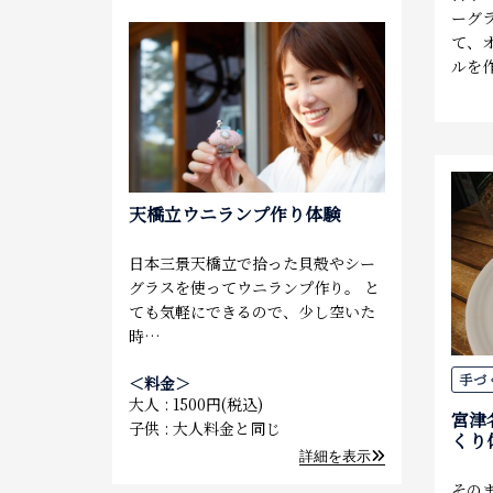
ーグ
て、
ルを
天橋立ウニランプ作り体験
日本三景天橋立で拾った貝殻やシー
グラスを使ってウニランプ作り。 と
ても気軽にできるので、少し空いた
時…
手づ
＜料金＞
大人
1500円(税込)
宮津
子供
大人料金と同じ
くり
詳細を表示
その