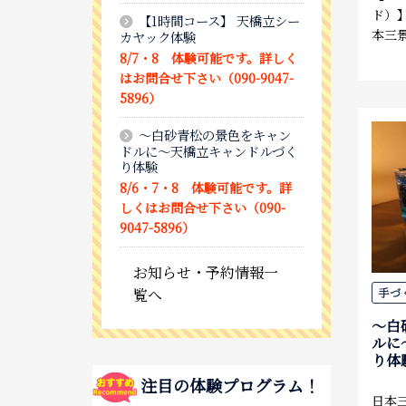
ド）
【1時間コース】 天橋立シー
本三
カヤック体験
8/7・8 体験可能です。詳しく
はお問合せ下さい（090-9047-
5896）
～白砂青松の景色をキャン
ドルに～天橋立キャンドルづく
り体験
8/6・7・8 体験可能です。詳
しくはお問合せ下さい（090-
9047-5896）
お知らせ・予約情報一
手づ
覧へ
～白
ルに
り体
注目の体験プログラム！
日本