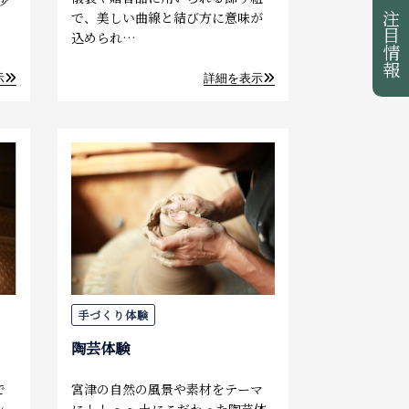
で、美しい曲線と結び方に意味が
注目情報
込められ…
示
詳細を表示
手づくり体験
陶芸体験
で
宮津の自然の風景や素材をテーマ
ン
に！！ ～～土にこだわった陶芸体