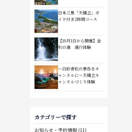
日本三景「天橋立」ガ
イド付き2時間コース
【10月1日から開催】金
引の滝 滝行体験
～白砂青松の景色をキ
ャンドルに～天橋立キ
ャンドルづくり体験
カテゴリーで探す
お知らせ・予約情報
(11)