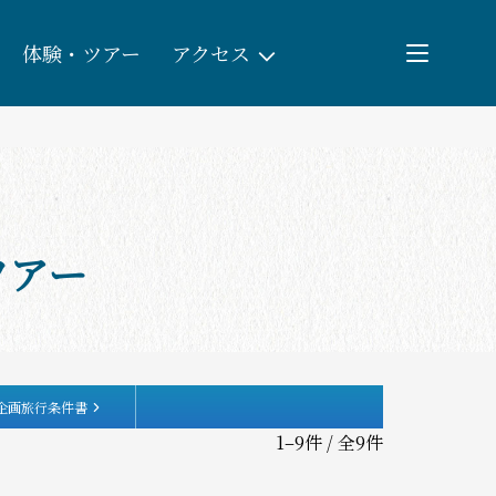
体験・ツアー
アクセス
検索
団体予約
ツアー
教育/研修旅行
観る・遊ぶ
体験・ツアー
企画旅行条件書
1–9件 / 全9件
食べる