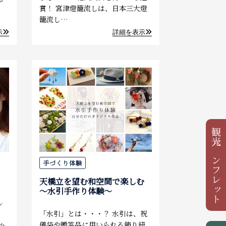
賞！ 宮津燈籠流しは、日本三大燈
籠流し…
示
詳細を表示
観光パンフレット
手づくり体験
天橋立を望む和空間で楽しむ
～水引手作り体験～
シ
「水引」とは・・・？ 水引は、祝
儀袋や贈答品に用いられる飾り紐
少