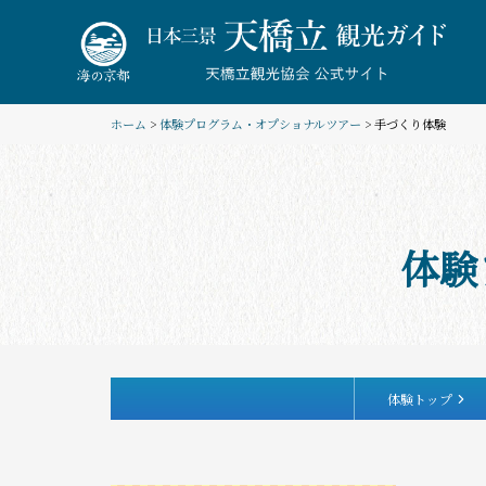
Skip
to
content
ホーム
>
体験プログラム・オプショナルツアー
> 手づくり体験
体験
体験トップ