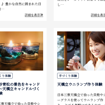
】♪ 豊かな自然に囲まれた日
し…
景…
詳細を表示
詳細を表
くり体験
手づくり体験
砂青松の景色をキャンド
天橋立ウニランプ作り体験
～天橋立キャンドルづく
験
日本三景天橋立で拾った貝殻や
ーグラスを使ってウニランプ作
三景天橋立で拾った貝殻やシ
り。 とても気軽にできるので、