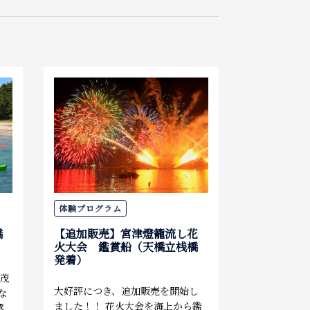
泊まる
お土産
アクセス
体験プログラム
橋
【追加販売】宮津燈籠流し花
火大会 鑑賞船（天橋立桟橋
発着）
い茂
大好評につき、追加販売を開始し
な
ました！！ 花火大会を海上から鑑
感