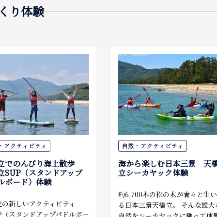
くり体験
・アクティビティ
自然・アクティビティ
立でのんびり海上散歩
海から楽しむ日本三景 天
立SUP（スタンドアップ
立シーカヤック体験
ルボード）体験
約6,700本の松の木が青々と生
立の新しいアクティビティ
る日本三景天橋立。 そんな雄大
UP（スタンドアップパドルボー
自然をシーカヤックに乗って体