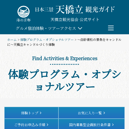
Skip
to
content
グルメ
宿泊
体験・ツアー
アクセス
ホーム
>
体験プログラム・オプショナルツアー
> ～白砂青松の景色をキャンドル
に～天橋立キャンドルづくり体験
検索
Find Activities & Experiences
団体予約
体験プログラム・オプシ
教育/研修旅行
ョナルツアー
観る・遊ぶ
体験・ツアー
体験トップ
お気に入り一覧
ご予約お申込み手順
国内募集型企画旅行条件書
食べる