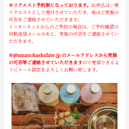
※リクエスト予約制となっております。
お申込は一度
リクエストとして受付させていただき、後ほど実施の
可否をご連絡させていただきます。
インターネットからのご予約の場合は
、ご予約確認の
自動返信メールのあと、実施の可否をご連絡させてい
ただきます。
※@amanohashidate.jp のメールアドレスから実施
の可否等ご連絡させていただきます
ので受信できるよ
うにメール設定をよろしくお願い致します。