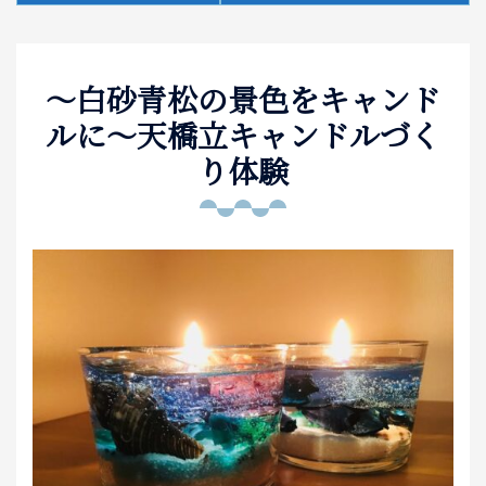
泊まる
～白砂青松の景色をキャンド
お土産
ルに～天橋立キャンドルづく
アクセス
り体験