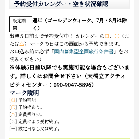
予約受付カレンダー・空き状況確認
通年（ゴールデンウィーク、7月・8月は除
設定期
間
く）
出発５日前まで予約受付中！
カレンダーの
◎
、
○
（ま
たは
△
）マークの日はこの画面から予約できます。
お申込み前に必ず「
国内募集型企画旅行条件書
」をお
読みください）
※
体験5日前以降でも実施可能な場合もございま
す。詳しくはお問合せ下さい（天橋立アクティ
ビティセンター：090-9047-5896）
マーク説明
[
◎
] 予約可能。
[
○
] 予約枠あり。
[
△
] 定員残り少。
[×] 定員により受付終了。
[－] 設定日なし又は終了。