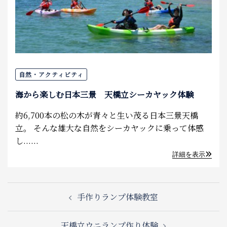
自然・アクティビティ
海から楽しむ日本三景 天橋立シーカヤック体験
約6,700本の松の木が青々と生い茂る日本三景天橋
立。 そんな雄大な自然をシーカヤックに乗って体感
し......
詳細を表示
Post
手作りランプ体験教室
navigation
天橋立ウニランプ作り体験