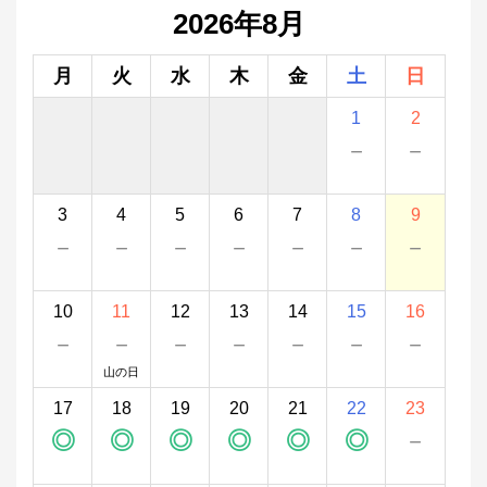
2026年8月
月
火
水
木
金
土
日
1
2
－
－
3
4
5
6
7
8
9
－
－
－
－
－
－
－
10
11
12
13
14
15
16
－
－
－
－
－
－
－
山の日
17
18
19
20
21
22
23
◎
◎
◎
◎
◎
◎
－