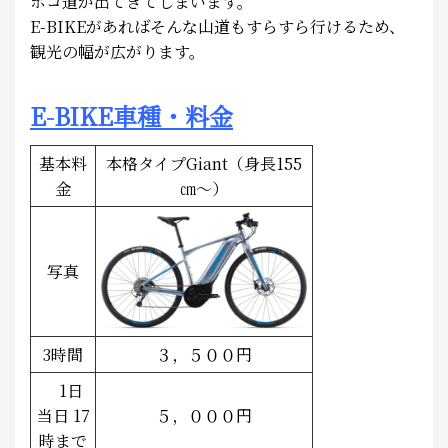
ボコ道が出てきてしまいます。
E-BIKEがあればそんな山道もすらすら行けるため、
観光の幅が広がります。
E-BIKE車種・料金
基本料
本格タイプGiant（身長155
金
㎝～）
写真
3時間
３，５００円
1日
当日 17
５，０００円
時まで