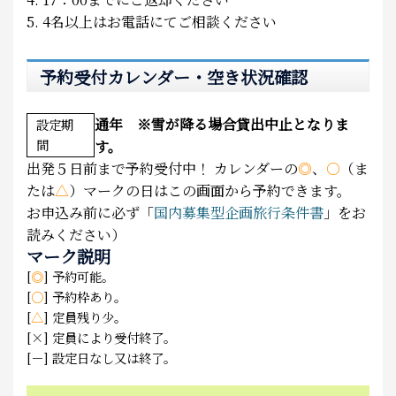
5. 4名以上はお電話にてご相談ください
予約受付カレンダー・空き状況確認
通年 ※雪が降る場合貸出中止となりま
設定期
間
す。
出発５日前まで予約受付中！
カレンダーの
◎
、
○
（ま
たは
△
）マークの日はこの画面から予約できます。
お申込み前に必ず「
国内募集型企画旅行条件書
」をお
読みください）
マーク説明
[
◎
] 予約可能。
[
○
] 予約枠あり。
[
△
] 定員残り少。
[×] 定員により受付終了。
[－] 設定日なし又は終了。