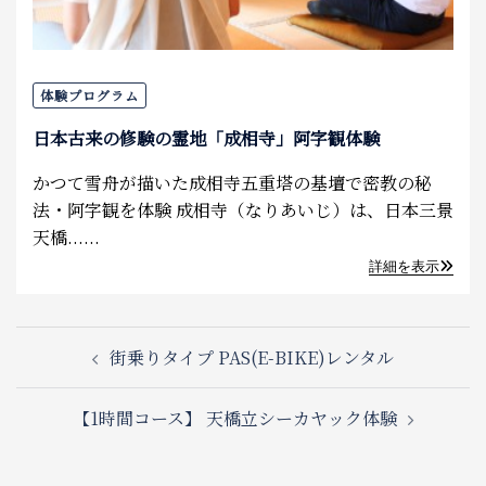
体験プログラム
日本古来の修験の霊地「成相寺」阿字観体験
かつて雪舟が描いた成相寺五重塔の基壇で密教の秘
法・阿字観を体験 成相寺（なりあいじ）は、日本三景
天橋......
詳細を表示
Post
街乗りタイプ PAS(E-BIKE)レンタル
navigation
【1時間コース】 天橋立シーカヤック体験