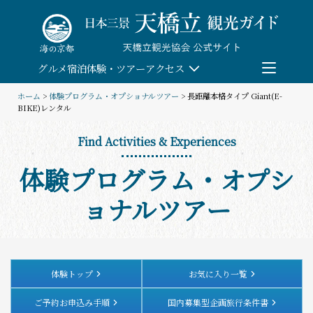
Skip
to
content
グルメ
宿泊
体験・ツアー
アクセス
ホーム
>
体験プログラム・オプショナルツアー
> 長距離本格タイプ Giant(E-
BIKE)レンタル
検索
Find Activities & Experiences
団体予約
体験プログラム・オプシ
教育/研修旅行
ョナルツアー
観る・遊ぶ
体験・ツアー
体験トップ
お気に入り一覧
ご予約お申込み手順
国内募集型企画旅行条件書
食べる