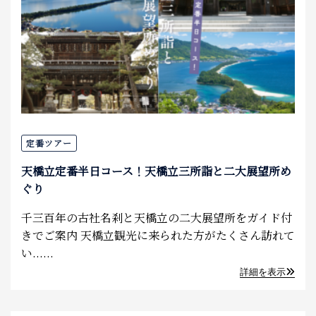
定番ツアー
天橋立定番半日コース！天橋立三所詣と二大展望所め
ぐり
千三百年の古社名刹と天橋立の二大展望所をガイド付
きでご案内 天橋立観光に来られた方がたくさん訪れて
い......
詳細を表示