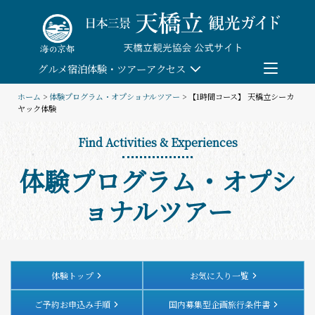
Skip
to
content
グルメ
宿泊
体験・ツアー
アクセス
ホーム
>
体験プログラム・オプショナルツアー
> 【1時間コース】 天橋立シーカ
ヤック体験
検索
Find Activities & Experiences
団体予約
体験プログラム・オプシ
教育/研修旅行
ョナルツアー
観る・遊ぶ
体験・ツアー
体験トップ
お気に入り一覧
ご予約お申込み手順
国内募集型企画旅行条件書
食べる