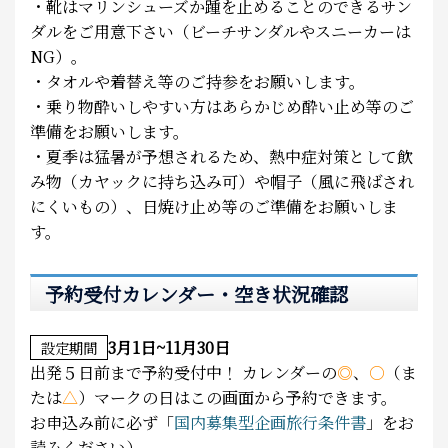
・靴はマリンシューズか踵を止めることのできるサン
ダルをご用意下さい（ビーチサンダルやスニーカーは
NG）。
・タオルや着替え等のご持参をお願いします。
・乗り物酔いしやすい方はあらかじめ酔い止め等のご
準備をお願いします。
・夏季は猛暑が予想されるため、熱中症対策として飲
み物（カヤックに持ち込み可）や帽子（風に飛ばされ
にくいもの）、日焼け止め等のご準備をお願いしま
す。
予約受付カレンダー・空き状況確認
3月1日~11月30日
設定期間
出発５日前まで予約受付中！
カレンダーの
◎
、
○
（ま
たは
△
）マークの日はこの画面から予約できます。
お申込み前に必ず「
国内募集型企画旅行条件書
」をお
読みください）