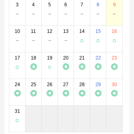
3
4
5
6
7
8
9
－
－
－
－
－
－
－
10
11
12
13
14
15
16
－
－
－
－
○
○
○
17
18
19
20
21
22
23
○
◎
○
◎
◎
◎
◎
24
25
26
27
28
29
30
◎
◎
◎
◎
◎
◎
◎
31
○