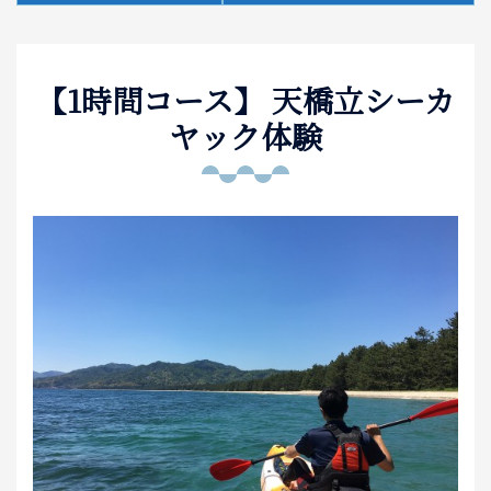
泊まる
【1時間コース】 天橋立シーカ
お土産
ヤック体験
アクセス