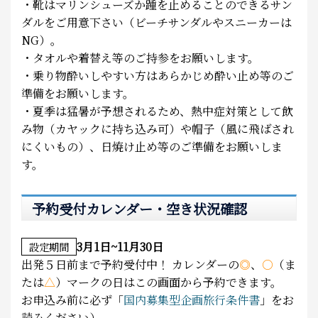
・靴はマリンシューズか踵を止めることのできるサン
ダルをご用意下さい（ビーチサンダルやスニーカーは
NG）。
・タオルや着替え等のご持参をお願いします。
・乗り物酔いしやすい方はあらかじめ酔い止め等のご
準備をお願いします。
・夏季は猛暑が予想されるため、熱中症対策として飲
み物（カヤックに持ち込み可）や帽子（風に飛ばされ
にくいもの）、日焼け止め等のご準備をお願いしま
す。
予約受付カレンダー・空き状況確認
3月1日~11月30日
設定期間
出発５日前まで予約受付中！
カレンダーの
◎
、
○
（ま
たは
△
）マークの日はこの画面から予約できます。
お申込み前に必ず「
国内募集型企画旅行条件書
」をお
読みください）