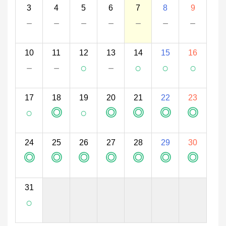
3
4
5
6
7
8
9
－
－
－
－
－
－
－
10
11
12
13
14
15
16
－
－
○
－
○
○
○
17
18
19
20
21
22
23
○
◎
○
◎
◎
◎
◎
24
25
26
27
28
29
30
◎
◎
◎
◎
◎
◎
◎
31
○