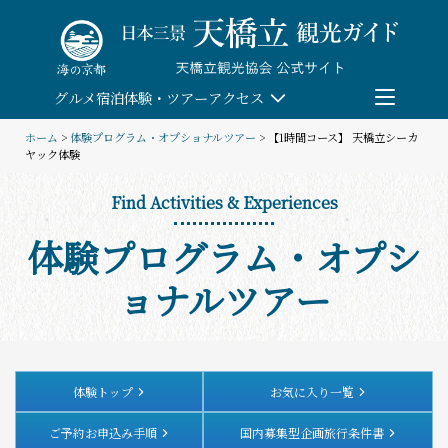
Skip
to
content
グルメ
宿泊
体験・ツアー
アクセス
ホーム
>
体験プログラム・オプショナルツアー
> 【1時間コース】 天橋立シーカ
ヤック体験
検索
Find Activities & Experiences
団体予約
体験プログラム・オプシ
教育/研修旅行
ョナルツアー
観る・遊ぶ
体験・ツアー
体験トップ
お気に入り一覧
ご予約お申込み手順
国内募集型企画旅行条件書
食べる