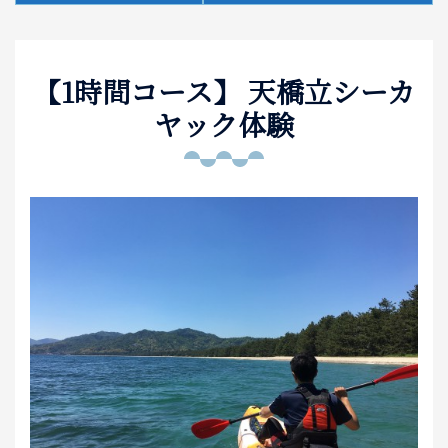
泊まる
【1時間コース】 天橋立シーカ
お土産
ヤック体験
アクセス