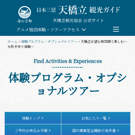
Skip
to
content
グルメ
宿泊
体験・ツアー
アクセス
ホーム
>
体験プログラム・オプショナルツアー
> 天橋立を望む和空間で楽しむ～
水引手作り体験～
検索
Find Activities & Experiences
団体予約
体験プログラム・オプシ
教育/研修旅行
ョナルツアー
観る・遊ぶ
体験・ツアー
体験トップ
お気に入り一覧
ご予約お申込み手順
国内募集型企画旅行条件書
食べる