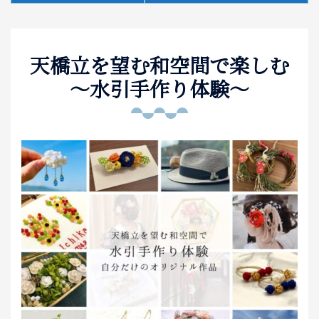
泊まる
天橋立を望む和空間で楽しむ
お土産
～水引手作り体験～
アクセス