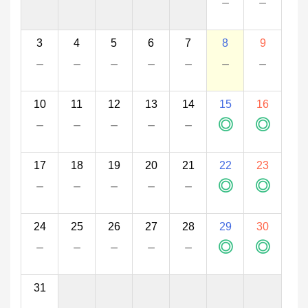
－
－
3
4
5
6
7
8
9
－
－
－
－
－
－
－
10
11
12
13
14
15
16
－
－
－
－
－
◎
◎
17
18
19
20
21
22
23
－
－
－
－
－
◎
◎
24
25
26
27
28
29
30
－
－
－
－
－
◎
◎
31