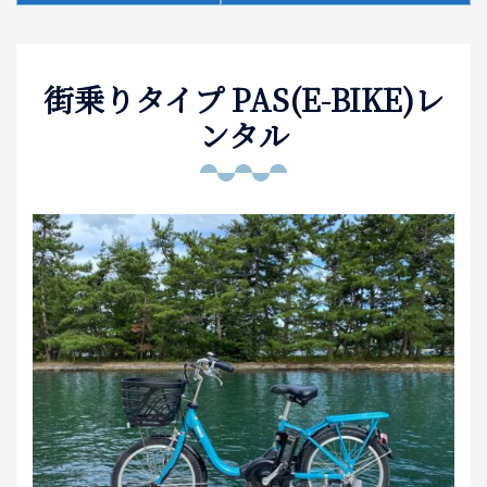
泊まる
街乗りタイプ PAS(E-BIKE)レ
お土産
ンタル
アクセス