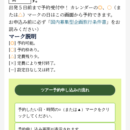
す。
出発５日前まで予約受付中！
カレンダーの
◎
、
○
（ま
たは
△
）マークの日はこの画面から予約できます。
お申込み前に必ず「
国内募集型企画旅行条件書
」をお
読みください）
マーク説明
[
◎
] 予約可能。
[
○
] 予約枠あり。
[
△
] 定員残り少。
[×] 定員により受付終了。
[－] 設定日なし又は終了。
ツアー予約申し込みの流れ
予約したい日・時間の○（または▲）マークをクリ
ックしてください。
予約申し込み画面が表示されます。