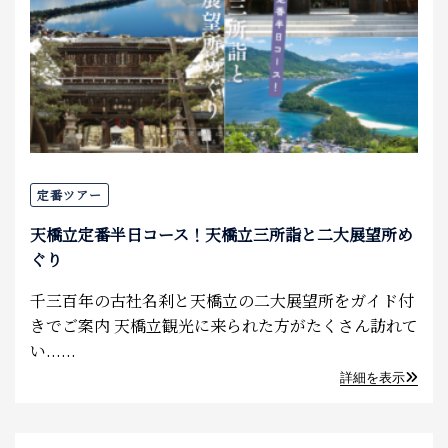
定番ツアー
天橋立定番半日コース！天橋立三所詣と二大展望所め
ぐり
千三百年の古社名刹と天橋立の二大展望所をガイド付
きでご案内 天橋立観光に来られた方がたくさん訪れて
い......
詳細を表示