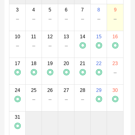
3
4
5
6
7
8
9
－
－
－
－
－
－
－
10
11
12
13
14
15
16
－
－
－
－
◎
◎
◎
17
18
19
20
21
22
23
◎
◎
◎
◎
◎
◎
－
24
25
26
27
28
29
30
◎
－
－
－
－
◎
◎
31
◎