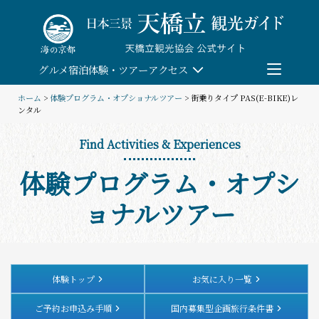
Skip
to
content
グルメ
宿泊
体験・ツアー
アクセス
ホーム
>
体験プログラム・オプショナルツアー
> 街乗りタイプ PAS(E-BIKE)レ
ンタル
検索
Find Activities & Experiences
団体予約
体験プログラム・オプシ
教育/研修旅行
ョナルツアー
観る・遊ぶ
体験・ツアー
体験トップ
お気に入り一覧
ご予約お申込み手順
国内募集型企画旅行条件書
食べる