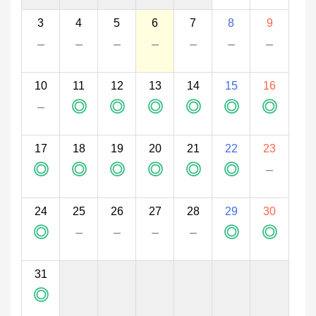
3
4
5
6
7
8
9
－
－
－
－
－
－
－
10
11
12
13
14
15
16
－
◎
◎
◎
◎
◎
◎
17
18
19
20
21
22
23
◎
◎
◎
◎
◎
◎
－
24
25
26
27
28
29
30
◎
－
－
－
－
◎
◎
31
◎