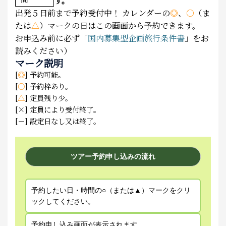
す。
出発５日前まで予約受付中！
カレンダーの
◎
、
○
（ま
たは
△
）マークの日はこの画面から予約できます。
お申込み前に必ず「
国内募集型企画旅行条件書
」をお
読みください）
マーク説明
[
◎
] 予約可能。
[
○
] 予約枠あり。
[
△
] 定員残り少。
[×] 定員により受付終了。
[－] 設定日なし又は終了。
ツアー予約申し込みの流れ
予約したい日・時間の○（または▲）マークをクリ
ックしてください。
予約申し込み画面が表示されます。