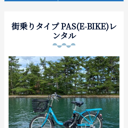
泊まる
街乗りタイプ PAS(E-BIKE)レ
お土産
ンタル
アクセス