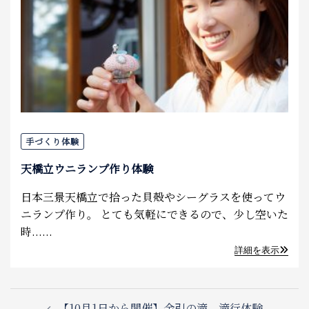
手づくり体験
天橋立ウニランプ作り体験
日本三景天橋立で拾った貝殻やシーグラスを使ってウ
ニランプ作り。 とても気軽にできるので、少し空いた
時......
詳細を表示
Post
【10月1日から開催】金引の滝 滝行体験