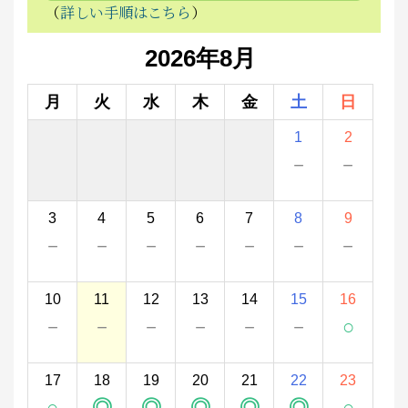
（
詳しい手順はこちら
）
2026年8月
月
火
水
木
金
土
日
1
2
－
－
3
4
5
6
7
8
9
－
－
－
－
－
－
－
10
11
12
13
14
15
16
－
－
－
－
－
－
○
17
18
19
20
21
22
23
○
◎
◎
◎
◎
◎
○