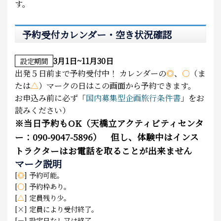
す。
予約受付カレンダー・空き状況確認
3月1日~11月30日
設定期間
出発５日前まで予約受付中！
カレンダーの
◎
、
○
（ま
たは
△
）マークの日はこの画面から予約できます。
お申込み前に必ず「
国内募集型企画旅行条件書
」をお
読みください）
※
当日予約もOK（天橋立アクティビティセンタ
ー：090-9047-5896） 但し、体験中はインス
トラクターはお電話を取ることが出来ません
マーク説明
[
◎
] 予約可能。
[
○
] 予約枠あり。
[
△
] 定員残り少。
[×] 定員により受付終了。
[－] 設定日なし又は終了。