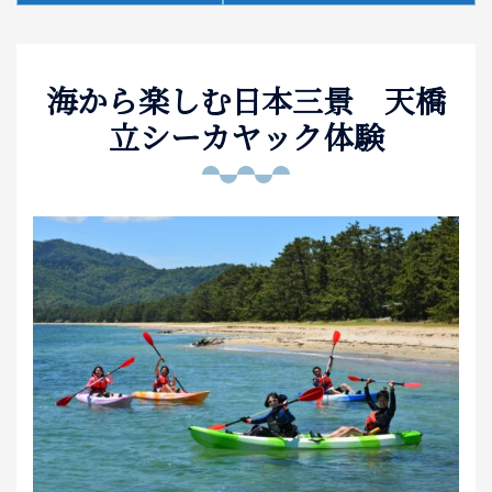
泊まる
海から楽しむ日本三景 天橋
お土産
立シーカヤック体験
アクセス