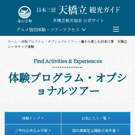
Skip
to
content
グルメ
宿泊
体験・ツアー
アクセス
ホーム
>
体験プログラム・オプショナルツアー
> 海から楽しむ日本三景 天橋立
シーカヤック体験
検索
Find Activities & Experiences
団体予約
体験プログラム・オプシ
教育/研修旅行
ョナルツアー
観る・遊ぶ
体験・ツアー
体験トップ
お気に入り一覧
ご予約お申込み手順
国内募集型企画旅行条件書
食べる