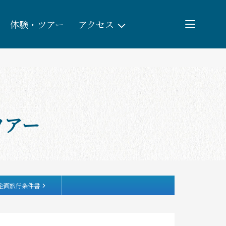
体験・ツアー
アクセス
検索
団体予約
ツアー
教育/研修旅行
観る・遊ぶ
体験・ツアー
企画旅行条件書
食べる