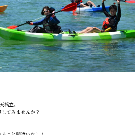
天橋立。
感してみ
ませんか？
れること間違いなし！