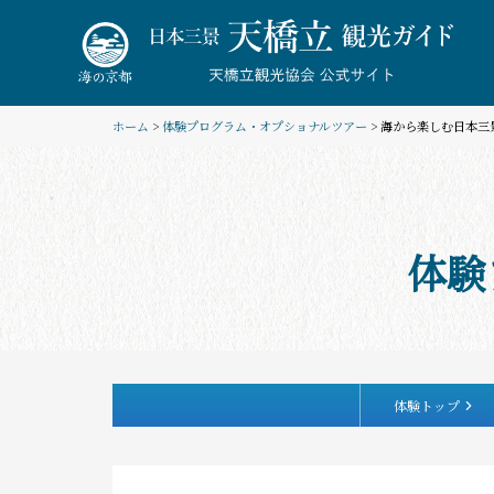
Skip
to
content
ホーム
>
体験プログラム・オプショナルツアー
> 海から楽しむ日本
体験
体験トップ