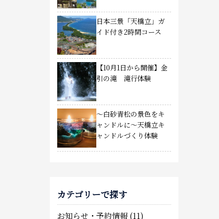
日本三景「天橋立」ガ
イド付き2時間コース
【10月1日から開催】金
引の滝 滝行体験
～白砂青松の景色をキ
ャンドルに～天橋立キ
ャンドルづくり体験
カテゴリーで探す
お知らせ・予約情報
(11)