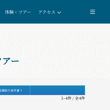
体験・ツアー
アクセス
検索
団体予約
ツアー
教育/研修旅行
観る・遊ぶ
体験・ツアー
企画旅行条件書
1–4件 / 全4件
食べる