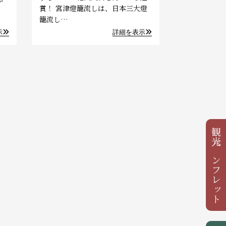
賞！ 宮津燈籠流しは、日本三大燈
籠流し…
示
詳細を表示
観光パンフレット