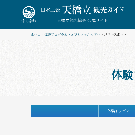
Skip
to
content
ホーム
>
体験プログラム・オプショナルツアー
> パワースポット
体験
体験トップ