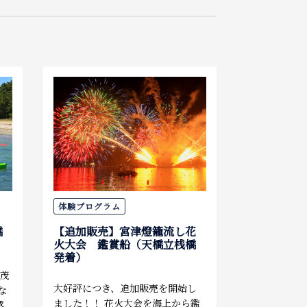
泊まる
お土産
アクセス
体験プログラム
橋
【追加販売】宮津燈籠流し花
火大会 鑑賞船（天橋立桟橋
発着）
い茂
大好評につき、追加販売を開始し
な
ました！！ 花火大会を海上から鑑
感