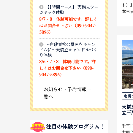
ド）
【1時間コース】 天橋立シー
本三
カヤック体験
8/7・8 体験可能です。詳しく
はお問合せ下さい（090-9047-
5896）
～白砂青松の景色をキャン
ドルに～天橋立キャンドルづく
り体験
8/6・7・8 体験可能です。詳
しくはお問合せ下さい（090-
9047-5896）
お知らせ・予約情報一
定番
覧へ
天橋
立三
注目の体験プログラム！
千三
大展