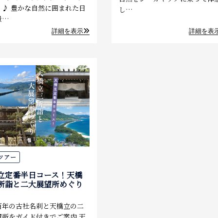
】♪ 豊かな自然に囲まれた日
し…
景…
詳細を表示
詳細を表
ツアー
立定番半日コース！天橋
所詣と二大展望所めぐり
百年の古社名刹と天橋立の二
望所をガイド付きでご案内 天