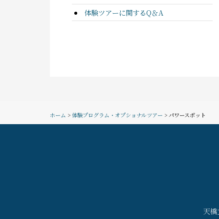
体験ツアーに関するQ＆A
ホーム
>
体験プログラム・オプショナルツアー
> パワースポット
天橋