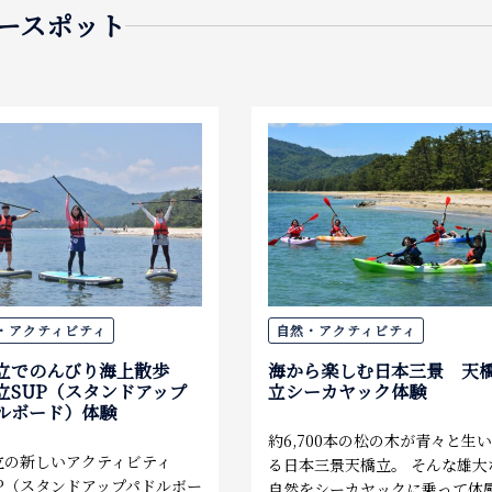
ースポット
・アクティビティ
自然・アクティビティ
立でのんびり海上散歩
海から楽しむ日本三景 天
立SUP（スタンドアップ
立シーカヤック体験
ルボード）体験
約6,700本の松の木が青々と生
立の新しいアクティビティ
る日本三景天橋立。 そんな雄大
UP（スタンドアップパドルボー
自然をシーカヤックに乗って体