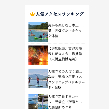
人気アクセスランキング
海から楽しむ日本三
景 天橋立シーカヤッ
ク体験
【追加販売】宮津燈籠
流し花火大会 鑑賞船
（天橋立桟橋発着）
天橋立でのんびり海上
散歩 天橋立SUP（ス
タンドアップパドルボー
ド）体験
天橋立定番半日コー
ス！天橋立三所詣と二
大展望所めぐり