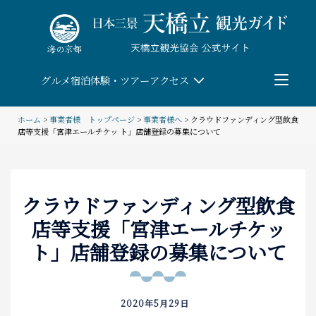
Skip
to
content
グルメ
宿泊
体験・ツアー
アクセス
ホーム
>
事業者様 トップページ
>
事業者様へ
>
クラウドファンディング型飲食
店等支援「宮津エールチケッ ト」店舗登録の募集について
検索
団体予約
クラウドファンディング型飲食
店等支援「宮津エールチケッ
教育/研修旅行
ト」店舗登録の募集について
観る・遊ぶ
体験・ツアー
2020年5月29日