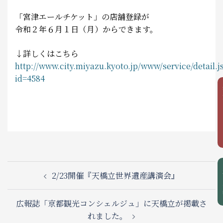
食べる
「宮津エールチケット」の店舗登録が
令和２年６月１日（月）からできます。
泊まる
↓詳しくはこちら
お土産
http://www.city.miyazu.kyoto.jp/www/service/detail.j
id=4584
アクセス
観
Post
2/23開催『天橋立世界遺産講演会』
navigation
広報誌「京都観光コンシェルジュ」に天橋立が掲載さ
れました。